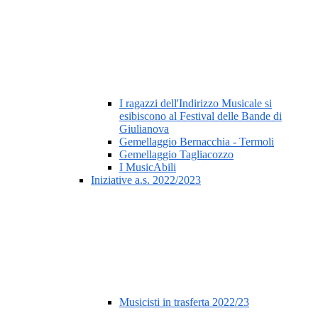
I ragazzi dell'Indirizzo Musicale si
esibiscono al Festival delle Bande di
Giulianova
Gemellaggio Bernacchia - Termoli
Gemellaggio Tagliacozzo
I MusicAbili
Iniziative a.s. 2022/2023
Musicisti in trasferta 2022/23