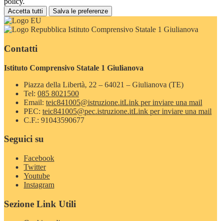
policy.
Accetta tutti
Salva le preferenze
Istituto Comprensivo Statale 1 Giulianova
Contatti
Istituto Comprensivo Statale 1 Giulianova
Piazza della Libertà, 22 – 64021 – Giulianova (TE)
Tel:
085 8021500
Email:
teic841005@istruzione.it
Link per inviare una mail
PEC:
teic841005@pec.istruzione.it
Link per inviare una mail
C.F.: 91043590677
Seguici su
Facebook
Twitter
Youtube
Instagram
Sezione Link Utili