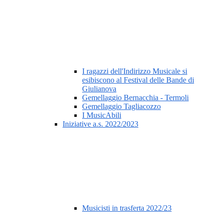
I ragazzi dell'Indirizzo Musicale si
esibiscono al Festival delle Bande di
Giulianova
Gemellaggio Bernacchia - Termoli
Gemellaggio Tagliacozzo
I MusicAbili
Iniziative a.s. 2022/2023
Musicisti in trasferta 2022/23