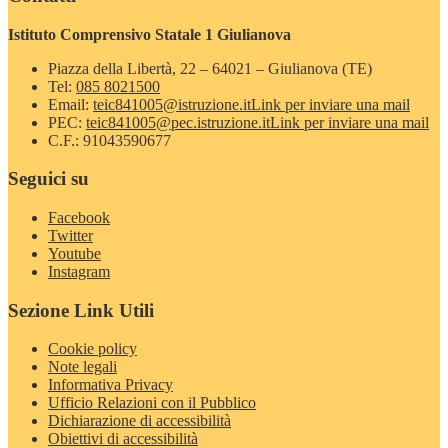
Istituto Comprensivo Statale 1 Giulianova
Piazza della Libertà, 22 – 64021 – Giulianova (TE)
Tel:
085 8021500
Email:
teic841005@istruzione.it
Link per inviare una mail
PEC:
teic841005@pec.istruzione.it
Link per inviare una mail
C.F.: 91043590677
Seguici su
Facebook
Twitter
Youtube
Instagram
Sezione Link Utili
Cookie policy
Note legali
Informativa Privacy
Ufficio Relazioni con il Pubblico
Dichiarazione di accessibilità
Obiettivi di accessibilità