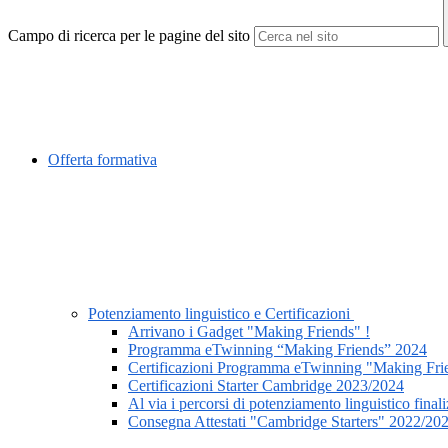
Campo di ricerca per le pagine del sito
Offerta formativa
Potenziamento linguistico e Certificazioni
Arrivano i Gadget "Making Friends" !
Programma eTwinning “Making Friends” 2024
Certificazioni Programma eTwinning "Making Fri
Certificazioni Starter Cambridge 2023/2024
Al via i percorsi di potenziamento linguistico final
Consegna Attestati "Cambridge Starters" 2022/20