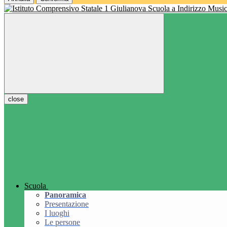
Scuola a Indirizzo Music
close
Scuola
Panoramica
Presentazione
I luoghi
Le persone