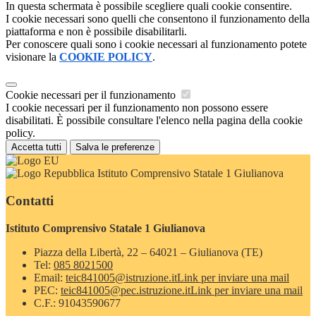
In questa schermata è possibile scegliere quali cookie consentire.
I cookie necessari sono quelli che consentono il funzionamento della
piattaforma e non è possibile disabilitarli.
Per conoscere quali sono i cookie necessari al funzionamento potete
visionare la
COOKIE POLICY
.
Cookie necessari per il funzionamento
I cookie necessari per il funzionamento non possono essere
disabilitati. È possibile consultare l'elenco nella pagina della cookie
policy.
Accetta tutti
Salva le preferenze
Istituto Comprensivo Statale 1 Giulianova
Contatti
Istituto Comprensivo Statale 1 Giulianova
Piazza della Libertà, 22 – 64021 – Giulianova (TE)
Tel:
085 8021500
Email:
teic841005@istruzione.it
Link per inviare una mail
PEC:
teic841005@pec.istruzione.it
Link per inviare una mail
C.F.: 91043590677