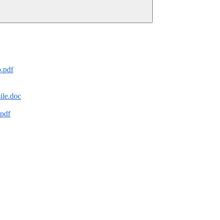
o.pdf
ile.doc
.pdf