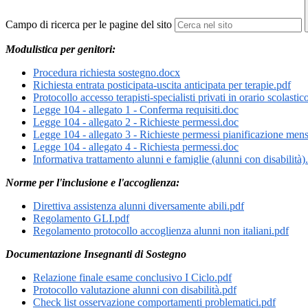
Campo di ricerca per le pagine del sito
Modulistica per genitori:
Procedura richiesta sostegno.docx
Richiesta entrata posticipata-uscita anticipata per terapie.pdf
Protocollo accesso terapisti-specialisti privati in orario scolastic
Legge 104 - allegato 1 - Conferma requisiti.doc
Legge 104 - allegato 2 - Richieste permessi.doc
Legge 104 - allegato 3 - Richieste permessi pianificazione mens
Legge 104 - allegato 4 - Richiesta permessi.doc
Informativa trattamento alunni e famiglie (alunni con disabilità)
Norme per l'inclusione e l'accoglienza:
Direttiva assistenza alunni diversamente abili.pdf
Regolamento GLI.pdf
Regolamento protocollo accoglienza alunni non italiani.pdf
Documentazione Insegnanti di Sostegno
Relazione finale esame conclusivo I Ciclo.pdf
Protocollo valutazione alunni con disabilità.pdf
Check list osservazione comportamenti problematici.pdf