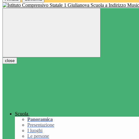
Scuola a Indirizzo Music
close
Scuola
Panoramica
Presentazione
I luoghi
Le persone