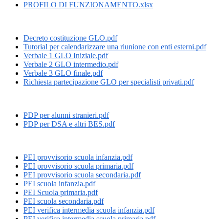
PROFILO DI FUNZIONAMENTO.xlsx
Decreto costituzione GLO.pdf
Tutorial per calendarizzare una riunione con enti esterni.pdf
Verbale 1 GLO Iniziale.pdf
Verbale 2 GLO intermedio.pdf
Verbale 3 GLO finale.pdf
Richiesta partecipazione GLO per specialisti privati.pdf
PDP per alunni stranieri.pdf
PDP per DSA e altri BES.pdf
PEI provvisorio scuola infanzia.pdf
PEI provvisorio scuola primaria.pdf
PEI provvisorio scuola secondaria.pdf
PEI scuola infanzia.pdf
PEI Scuola primaria.pdf
PEI scuola secondaria.pdf
PEI verifica intermedia scuola infanzia.pdf
PEI verifica intermedia scuola primaria.pdf