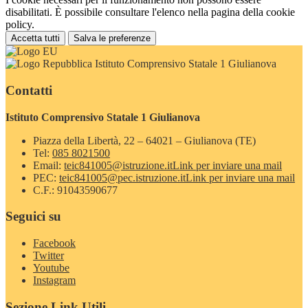
disabilitati. È possibile consultare l'elenco nella pagina della cookie
policy.
Accetta tutti
Salva le preferenze
Istituto Comprensivo Statale 1 Giulianova
Contatti
Istituto Comprensivo Statale 1 Giulianova
Piazza della Libertà, 22 – 64021 – Giulianova (TE)
Tel:
085 8021500
Email:
teic841005@istruzione.it
Link per inviare una mail
PEC:
teic841005@pec.istruzione.it
Link per inviare una mail
C.F.: 91043590677
Seguici su
Facebook
Twitter
Youtube
Instagram
Sezione Link Utili