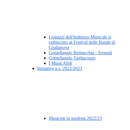
I ragazzi dell'Indirizzo Musicale si
esibiscono al Festival delle Bande di
Giulianova
Gemellaggio Bernacchia - Termoli
Gemellaggio Tagliacozzo
I MusicAbili
Iniziative a.s. 2022/2023
Musicisti in trasferta 2022/23