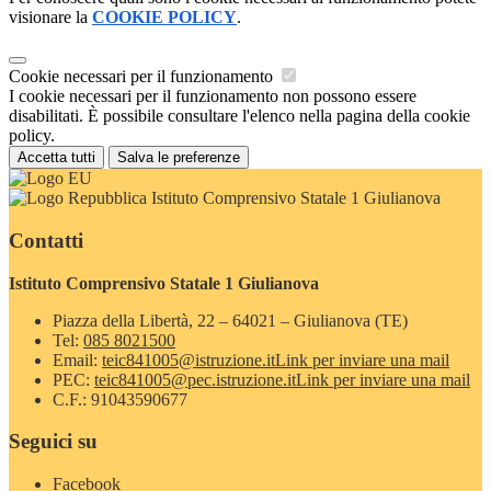
visionare la
COOKIE POLICY
.
Cookie necessari per il funzionamento
I cookie necessari per il funzionamento non possono essere
disabilitati. È possibile consultare l'elenco nella pagina della cookie
policy.
Accetta tutti
Salva le preferenze
Istituto Comprensivo Statale 1 Giulianova
Contatti
Istituto Comprensivo Statale 1 Giulianova
Piazza della Libertà, 22 – 64021 – Giulianova (TE)
Tel:
085 8021500
Email:
teic841005@istruzione.it
Link per inviare una mail
PEC:
teic841005@pec.istruzione.it
Link per inviare una mail
C.F.: 91043590677
Seguici su
Facebook