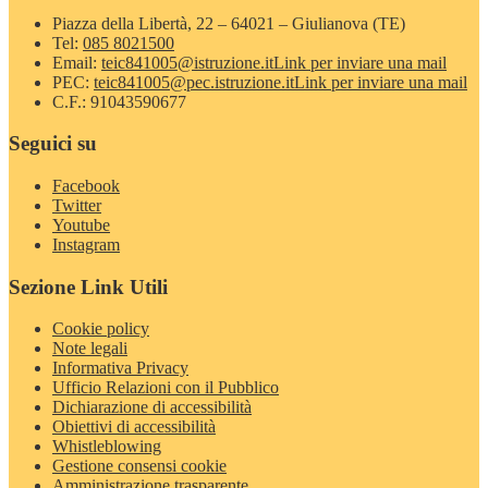
Piazza della Libertà, 22 – 64021 – Giulianova (TE)
Tel:
085 8021500
Email:
teic841005@istruzione.it
Link per inviare una mail
PEC:
teic841005@pec.istruzione.it
Link per inviare una mail
C.F.: 91043590677
Seguici su
Facebook
Twitter
Youtube
Instagram
Sezione Link Utili
Cookie policy
Note legali
Informativa Privacy
Ufficio Relazioni con il Pubblico
Dichiarazione di accessibilità
Obiettivi di accessibilità
Whistleblowing
Gestione consensi cookie
Amministrazione trasparente