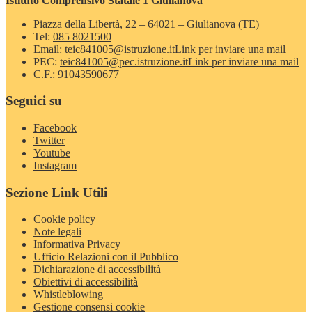
Istituto Comprensivo Statale 1 Giulianova
Piazza della Libertà, 22 – 64021 – Giulianova (TE)
Tel:
085 8021500
Email:
teic841005@istruzione.it
Link per inviare una mail
PEC:
teic841005@pec.istruzione.it
Link per inviare una mail
C.F.: 91043590677
Seguici su
Facebook
Twitter
Youtube
Instagram
Sezione Link Utili
Cookie policy
Note legali
Informativa Privacy
Ufficio Relazioni con il Pubblico
Dichiarazione di accessibilità
Obiettivi di accessibilità
Whistleblowing
Gestione consensi cookie