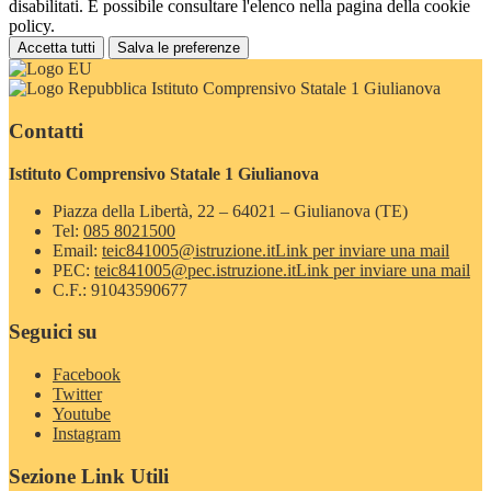
disabilitati. È possibile consultare l'elenco nella pagina della cookie
policy.
Accetta tutti
Salva le preferenze
Istituto Comprensivo Statale 1 Giulianova
Contatti
Istituto Comprensivo Statale 1 Giulianova
Piazza della Libertà, 22 – 64021 – Giulianova (TE)
Tel:
085 8021500
Email:
teic841005@istruzione.it
Link per inviare una mail
PEC:
teic841005@pec.istruzione.it
Link per inviare una mail
C.F.: 91043590677
Seguici su
Facebook
Twitter
Youtube
Instagram
Sezione Link Utili