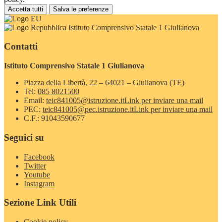
Accetta tutti
Salva le preferenze
Istituto Comprensivo Statale 1 Giulianova
Contatti
Istituto Comprensivo Statale 1 Giulianova
Piazza della Libertà, 22 – 64021 – Giulianova (TE)
Tel:
085 8021500
Email:
teic841005@istruzione.it
Link per inviare una mail
PEC:
teic841005@pec.istruzione.it
Link per inviare una mail
C.F.: 91043590677
Seguici su
Facebook
Twitter
Youtube
Instagram
Sezione Link Utili
Cookie policy